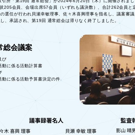
引所「第19回 通常総会」が2024年6月20日（木）に開催され
状205会員、会場出席57会員（いずれも議決数）、合計262会員
の選任が行われ貝瀬幸敏理事、佐々木喜興理事を指名し、議案審議
し、承認され、第19回 通常総会は滞りなく終了しました。
通常総会議案
及び
に係る活動計算書
び
に係る活動予算書決定の件