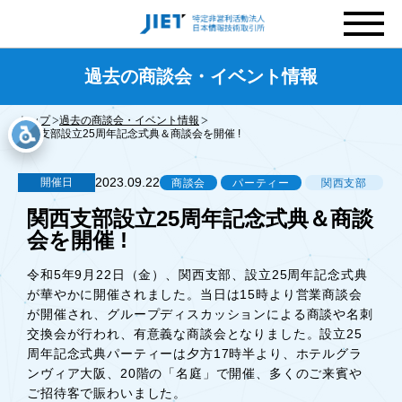
過去の商談会・イベント情報
トップ
過去の商談会・イベント情報
関西支部設立25周年記念式典＆商談会を開催 !
2023.09.22
開催日
商談会
パーティー
関西支部
関西支部設立25周年記念式典＆商談
会を開催 !
令和5年9月22日（金）、関西支部、設立25周年記念式典
が華やかに開催されました。当日は15時より営業商談会
が開催され、グループディスカッションによる商談や名刺
交換会が行われ、有意義な商談会となりました。設立25
周年記念式典パーティーは夕方17時半より、ホテルグラ
ンヴィア大阪、20階の「名庭」で開催、多くのご来賓や
ご招待客で賑わいました。