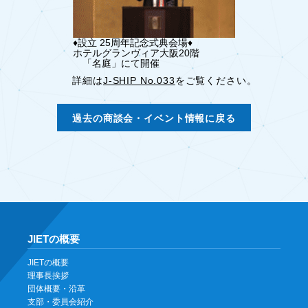
♦︎設立 25周年記念式典会場♦︎
ホテルグランヴィア大阪20階
「名庭」にて開催
詳細は
J-SHIP No.033
をご覧ください。
過去の商談会・イベント情報に戻る
JIETの概要
JIETの概要
理事長挨拶
団体概要・沿革
支部・委員会紹介