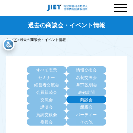
過去の商談会・イベント情報
トップ
過去の商談会・イベント情報
すべて表示
情報交換会
セミナー
名刺交換会
経営者交流会
JIET説明会
会員親睦会
表敬訪問
交流会
商談会
講演会
懇親会
賀詞交歓会
パーティー
委員会
その他