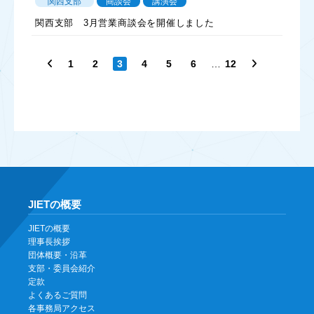
関西支部
商談会
講演会
関西支部 3月営業商談会を開催しました
…
1
2
3
4
5
6
12
JIETの概要
JIETの概要
理事長挨拶
団体概要・沿革
支部・委員会紹介
定款
よくあるご質問
各事務局アクセス