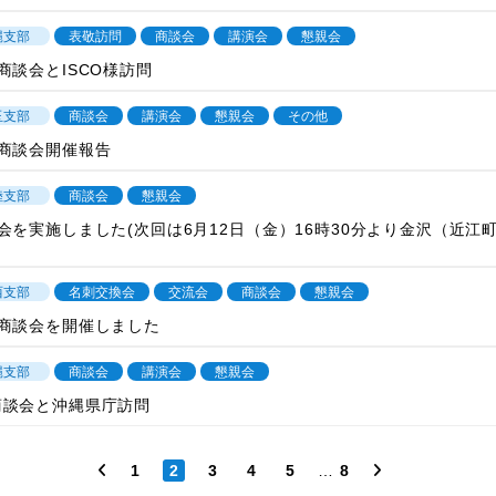
縄支部
表敬訪問
商談会
講演会
懇親会
商談会とISCO様訪問
玉支部
商談会
講演会
懇親会
その他
商談会開催報告
陸支部
商談会
懇親会
会を実施しました(次回は6月12日（金）16時30分より金沢（近江
西支部
名刺交換会
交流会
商談会
懇親会
商談会を開催しました
縄支部
商談会
講演会
懇親会
商談会と沖縄県庁訪問
…
1
2
3
4
5
8