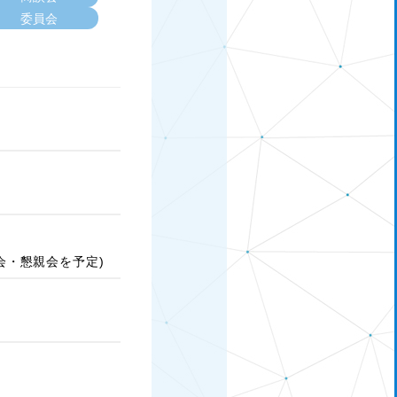
委員会
会・懇親会を予定)