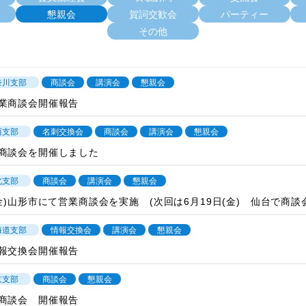
懇親会
賀詞交歓会
パーティー
その他
奈川支部
商談会
講演会
懇親会
業商談会開催報告
西支部
名刺交換会
商談会
講演会
懇親会
商談会を開催しました
北支部
商談会
講演会
懇親会
(金)山形市にて営業商談会を実施 (次回は6月19日(金) 仙台で商談
海道支部
情報交換会
講演会
懇親会
報交換会開催報告
京支部
商談会
懇親会
商談会 開催報告