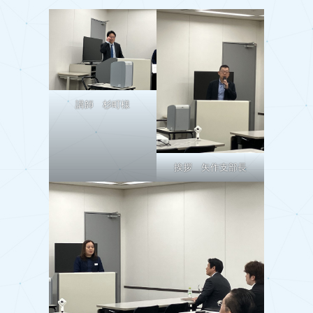
講師 杉町様
挨拶 矢作支部長